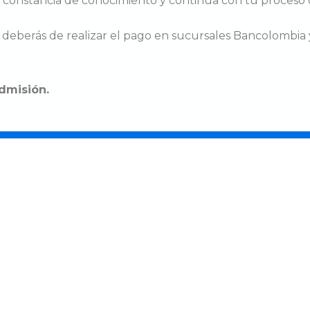
u constancia de conocimiento y continúa con tu proceso d
deberás de realizar el pago en sucursales Bancolombia
dmisión.