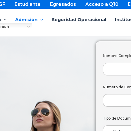
SF
Estudiante
Egresados
Acceso a Q10
E
a
Admisión
Seguridad Operacional
Institu
nish
Nombre Compl
Número de Co
Tipo de Docum