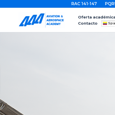
Ir
RAC 141-147
PQR
al
contenido
Oferta académic
Contacto
Spa