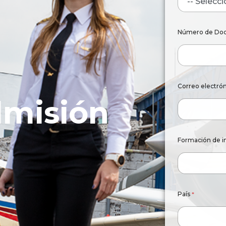
Número de Doc
Correo electró
dmisión
Formación de i
l
País
*
a
d
e
*