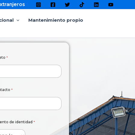
xtranjeros
cional
Mantenimiento propio
eto
*
ntacto
*
ento de identidad
*