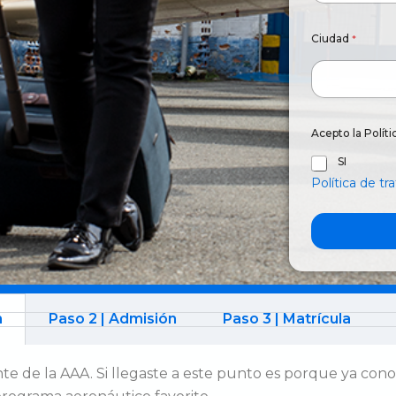
Ciudad
*
Acepto la Polít
SI
Política de t
n
Paso 2 | Admisión
Paso 3 | Matrícula
e de la AAA. Si llegaste a este punto es porque ya cono