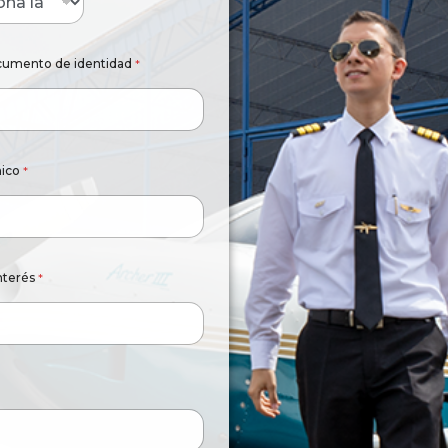
umento de identidad
*
nico
*
nterés
*